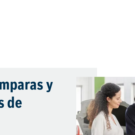
ámparas y
s de